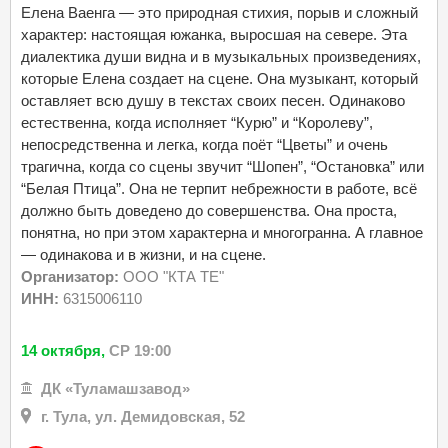
Елена Ваенга — это природная стихия, порыв и сложный
характер: настоящая южанка, выросшая на севере. Эта
диалектика души видна и в музыкальных произведениях,
которые Елена создает на сцене. Она музыкант, который
оставляет всю душу в текстах своих песен. Одинаково
естественна, когда исполняет “Курю” и “Королеву”,
непосредственна и легка, когда поёт “Цветы” и очень
трагична, когда со сцены звучит “Шопен”, “Остановка” или
“Белая Птица”. Она не терпит небрежности в работе, всё
должно быть доведено до совершенства. Она проста,
понятна, но при этом характерна и многогранна. А главное
— одинакова и в жизни, и на сцене.
Организатор:
ООО "КТА ТЕ"
ИНН:
6315006110
14 октября,
СР 19:00
ДК «Туламашзавод»
г. Тула, ул. Демидовская, 52