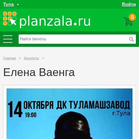
Тула
Войти
0
Главная
»
Концерты
»
Елена Ваенга