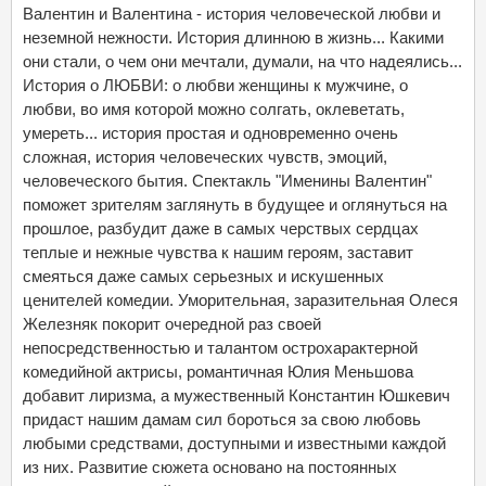
Валентин и Валентина - история человеческой любви и
неземной нежности. История длинною в жизнь... Какими
они стали, о чем они мечтали, думали, на что надеялись...
История о ЛЮБВИ: о любви женщины к мужчине, о
любви, во имя которой можно солгать, оклеветать,
умереть... история простая и одновременно очень
сложная, история человеческих чувств, эмоций,
человеческого бытия. Спектакль "Именины Валентин"
поможет зрителям заглянуть в будущее и оглянуться на
прошлое, разбудит даже в самых черствых сердцах
теплые и нежные чувства к нашим героям, заставит
смеяться даже самых серьезных и искушенных
ценителей комедии. Уморительная, заразительная Олеся
Железняк покорит очередной раз своей
непосредственностью и талантом острохарактерной
комедийной актрисы, романтичная Юлия Меньшова
добавит лиризма, а мужественный Константин Юшкевич
придаст нашим дамам сил бороться за свою любовь
любыми средствами, доступными и известными каждой
из них. Развитие сюжета основано на постоянных