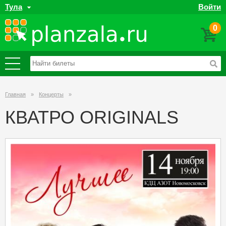
Тула
Войти
0
Главная
»
Концерты
»
КВАТРО ORIGINALS