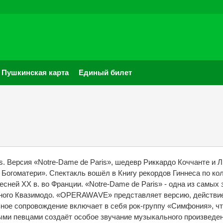
Пушкинская карта
Единый билет
is. Версия «Notre-Dame de Paris», шедевр Риккардо Коччанте и
Богоматери». Спектакль вошёл в Книгу рекордов Гиннеса по кол
есней ХХ в. во Франции. «Notre-Dame de Paris» - одна из самых
ого Квазимодо. «OPERAWАVE» представляет версию, действие 
ое сопровождение включает в себя рок-группу «Симфония», что
ыми певцами создаёт особое звучание музыкального произведен