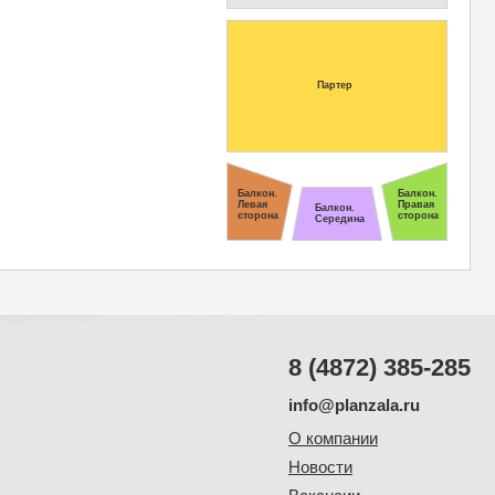
Партер
Балкон.
Балкон.
Левая
Правая
Балкон.
сторона
сторона
Середина
8 (4872) 385-285
info@planzala.ru
О компании
Новости