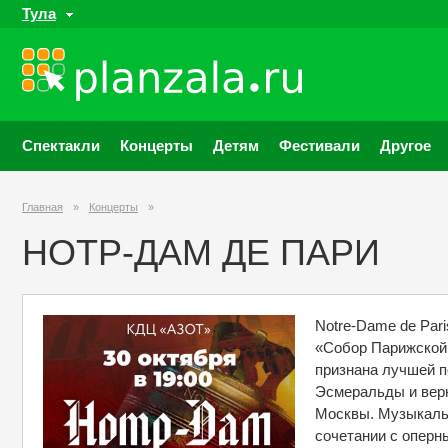
Тула
Спектакли
Концерты
Детям
Фестивали
Другое
Главная
»
Концерты
»
НОТР-ДАМ ДЕ ПАРИ
Notre-Dame de Par
«Собор Парижской 
признана лучшей п
Эсмеральды и верн
Москвы. Музыкальн
сочетании с оперн