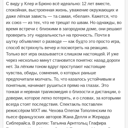
С виду у Клер и Брюно всё идеально: 12 лет вместе,
спокойная, выстроенная жизнь, уважение окружающих и
даже лёгкая зависть — та самая, «белая». Кажется, что
их союз — из тех, что не трещат по швам. Но однажды, во
время встречи с близкими в загородном доме, они решают
проверить эту «идеальность» на прочность. Почти в
шутку объявляют о разводе — как будто это просто игра,
способ встряхнуть вечер и посмотреть на реакцию.
Только вот игра оказывается слишком настоящей. И уже
через несколько минут становится понятно: назад дороги
нет. За лёгким тоном вдруг проступают настоящие
чувства, обиды, сомнения, о которых раньше
предпочитали молчать. То, что казалось устойчивым и
понятным, начинает рушиться прямо на глазах. Это
тонкая и нервная трагикомедия о близости и дистанции, о
доверии, которое легко потерять, и о словах, за которыми
всегда стоят последствия. Спектакль поставлен
режиссёром МХТ им. Чехова Олегом Тополянским по
пьесе французских авторов Жана Делля и Жерарда
Сиблерайса. В ролях: Татьяна Арнтгольц Глафира