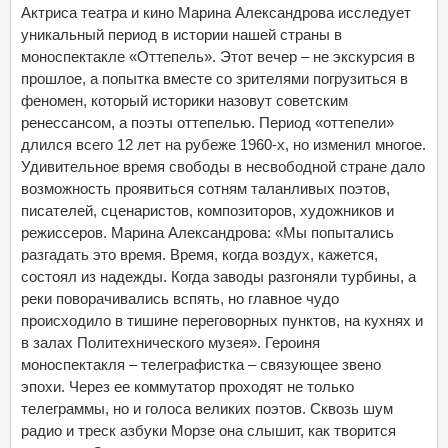
Актриса театра и кино Марина Александрова исследует
уникальный период в истории нашей страны в
моноспектакле «Оттепель». Этот вечер – не экскурсия в
прошлое, а попытка вместе со зрителями погрузиться в
феномен, который историки назовут советским
ренессансом, а поэты оттепелью. Период «оттепели»
длился всего 12 лет на рубеже 1960-х, но изменил многое.
Удивительное время свободы в несвободной стране дало
возможность проявиться сотням таланливых поэтов,
писателей, сценаристов, композиторов, художников и
режиссеров. Марина Александрова: «Мы попытались
разгадать это время. Время, когда воздух, кажется,
состоял из надежды. Когда заводы разгоняли турбины, а
реки поворачивались вспять, но главное чудо
происходило в тишине переговорных пунктов, на кухнях и
в залах Политехнического музея». Героиня
моноспектакля – телеграфистка – связующее звено
эпохи. Через ее коммутатор проходят не только
телеграммы, но и голоса великих поэтов. Сквозь шум
радио и треск азбуки Морзе она слышит, как творится