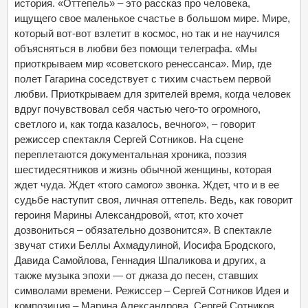
история. «Оттепель» – это рассказ про человека,
ищущего свое маленькое счастье в большом мире. Мире,
который вот-вот взлетит в космос, но так и не научился
объясняться в любви без помощи телеграфа. «Мы
приоткрываем мир «советского ренессанса». Мир, где
полет Гагарина соседствует с тихим счастьем первой
любви. Приоткрываем для зрителей время, когда человек
вдруг почувствовал себя частью чего-то огромного,
светлого и, как тогда казалось, вечного», – говорит
режиссер спектакля Сергей Сотников. На сцене
переплетаются документальная хроника, поэзия
шестидесятников и жизнь обычной женщины, которая
ждет чуда. Ждет «того самого» звонка. Ждет, что и в ее
судьбе наступит своя, личная оттепель. Ведь, как говорит
героиня Марины Александровой, «тот, кто хочет
дозвониться – обязательно дозвонится». В спектакле
звучат стихи Беллы Ахмадулиной, Иосифа Бродского,
Давида Самойлова, Геннадия Шпаликова и других, а
также музыка эпохи — от джаза до песен, ставших
символами времени. Режиссер – Сергей Сотников Идея и
композиция – Марина Александрова, Сергей Сотников