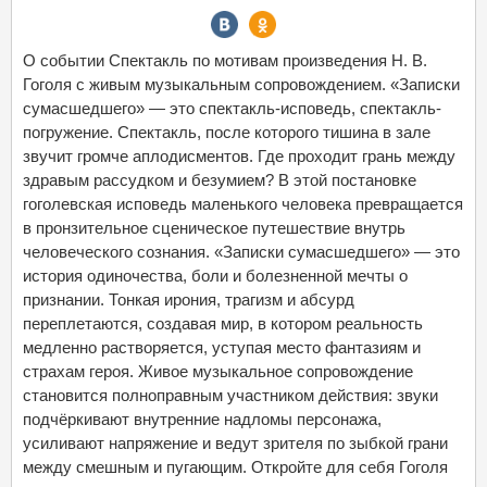
О событии Спектакль по мотивам произведения Н. В.
Гоголя с живым музыкальным сопровождением. «Записки
сумасшедшего» — это спектакль-исповедь, спектакль-
погружение. Спектакль, после которого тишина в зале
звучит громче аплодисментов. Где проходит грань между
здравым рассудком и безумием? В этой постановке
гоголевская исповедь маленького человека превращается
в пронзительное сценическое путешествие внутрь
человеческого сознания. «Записки сумасшедшего» — это
история одиночества, боли и болезненной мечты о
признании. Тонкая ирония, трагизм и абсурд
переплетаются, создавая мир, в котором реальность
медленно растворяется, уступая место фантазиям и
страхам героя. Живое музыкальное сопровождение
становится полноправным участником действия: звуки
подчёркивают внутренние надломы персонажа,
усиливают напряжение и ведут зрителя по зыбкой грани
между смешным и пугающим. Откройте для себя Гоголя