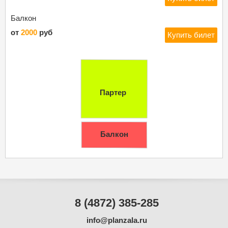
Балкон
от
2000
руб
Купить билет
Партер
Балкон
8 (4872) 385-285
info@planzala.ru